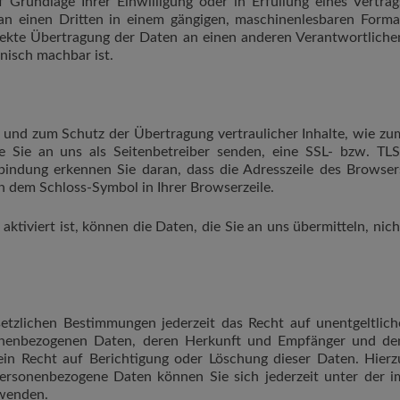
 Grundlage Ihrer Einwilligung oder in Erfüllung eines Vertrag
 an einen Dritten in einem gängigen, maschinenlesbaren Forma
irekte Übertragung der Daten an einen anderen Verantwortliche
hnisch machbar ist.
n und zum Schutz der Übertragung vertraulicher Inhalte, wie zu
ie Sie an uns als Seitenbetreiber senden, eine SSL- bzw. TLS
rbindung erkennen Sie daran, dass die Adresszeile des Browser
 an dem Schloss-Symbol in Ihrer Browserzeile.
tiviert ist, können die Daten, die Sie an uns übermitteln, nich
tzlichen Bestimmungen jederzeit das Recht auf unentgeltlich
sonenbezogenen Daten, deren Herkunft und Empfänger und de
in Recht auf Berichtigung oder Löschung dieser Daten. Hierz
rsonenbezogene Daten können Sie sich jederzeit unter der i
wenden.