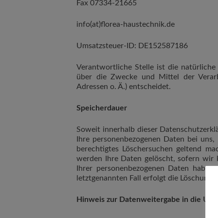
Fax 07334-21665
info(at)florea-haustechnik.de
Umsatzsteuer-ID: DE152587186
Verantwortliche Stelle ist die natürlich
über die Zwecke und Mittel der Verar
Adressen o. Ä.) entscheidet.
Speicherdauer
Soweit innerhalb dieser Datenschutzerkl
Ihre personenbezogenen Daten bei uns, b
berechtigtes Löschersuchen geltend mac
werden Ihre Daten gelöscht, sofern wir 
Ihrer personenbezogenen Daten haben (z
letztgenannten Fall erfolgt die Löschung n
Hinweis zur Datenweitergabe in die US