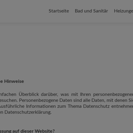
Zum
Inhalt
Startseite
Bad und Sanitär
Heizung
springen
ne Hinweise
nfachen Überblick darüber, was mit Ihren personenbezogene
besuchen. Personenbezogene Daten sind alle Daten, mit denen Si
. Ausführliche Informationen zum Thema Datenschutz entnehme
en Datenschutzerklärung.
assung auf dieser Website?