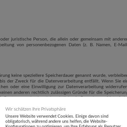
e oder juristische Person, die allein oder gemeinsam mit andere
beitung von personenbezogenen Daten (z. B. Namen, E-Mail
ärung keine speziellere Speicherdauer genannt wurde, verbleibe
is der Zweck für die Datenverarbeitung entfällt. Wenn Sie ei
hen oder eine Einwilligung zur Datenverarbeitung widerrufen
keinen anderen rechtlich zulässigen Gründe für die Speicherun
.B. steuer- oder handelsrechtliche Aufbewahrungsfristen); i
ach Fortfall dieser Gründe.
Wir schätzen Ihre Privatsphäre
A
Unsere Website verwendet Cookies. Einige davon sind
obligatorisch, während andere uns helfen, die Website-
Konfigurationen zu optimieren, um Ihre Erfahrung als Benutzer