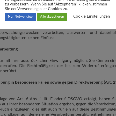
 Tools von Unternehmen mit Sitz in den USA eingebunden. Wen
zu verbessern. Wenn Sie auf "Akzeptieren" klicken, stimmen
 personenbezogenen Daten an die US-Server der jeweilige
Sie der Verwendung aller Cookies zu.
 weisen darauf hin, dass die USA kein sicherer Drittstaat i
Cookie Einstellungen
Nur Notwendige
Alle akzeptieren
US-Unternehmen sind dazu verpflichtet, personenbezogene Date
ohne dass Sie als Betroffener hiergegen gerichtlich vorgehe
ossen werden, dass US-Behörden (z.B. Geheimdienste) Ihre au
berwachungszwecken verarbeiten, auswerten und dauerhaf
ngstätigkeiten keinen Einfluss.
rarbeitung
r mit Ihrer ausdrücklichen Einwilligung möglich. Sie können ein
 widerrufen. Die Rechtmäßigkeit der bis zum Widerruf erfolgte
nberührt.
bung in besonderen Fällen sowie gegen Direktwerbung (Art. 2
age von Art. 6 Abs. 1 lit. E oder f DSGVO erfolgt, haben Si
h aus ihrer besonderen Situation ergeben, gegen die Verarbeitun
uch einzulegen; dies gilt auch für ein auf diese Bestimmunge
htsgrundlage, auf denen eine Verarbeitung beruht, entnehmen si