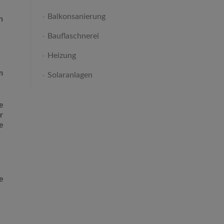
Balkonsanierung
n
Bauflaschnerei
Heizung
m
Solaranlagen
e
r
e
e