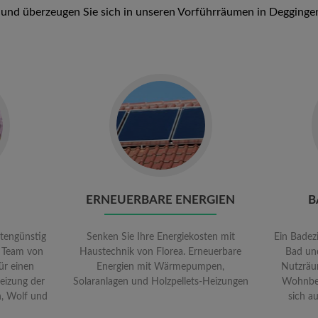
und überzeugen Sie sich in unseren Vorführräumen in Degginge
Go
to
en
Erneuerbare
Energien
ERNEUERBARE ENERGIEN
B
stengünstig
Senken Sie Ihre Energiekosten mit
Ein Badez
 Team von
Haustechnik von Florea. Erneuerbare
Bad un
ür einen
Energien mit Wärmepumpen,
Nutzräu
Heizung der
Solaranlagen und Holzpellets-Heizungen
Wohnber
n, Wolf und
sich a