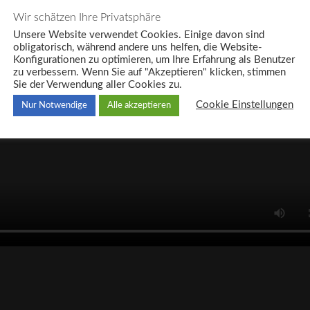
n Erfahrungsschatz und überzeugen Sie sich in unseren Vorführräumen i
Wir schätzen Ihre Privatsphäre
Unsere Website verwendet Cookies. Einige davon sind
obligatorisch, während andere uns helfen, die Website-
Konfigurationen zu optimieren, um Ihre Erfahrung als Benutzer
zu verbessern. Wenn Sie auf "Akzeptieren" klicken, stimmen
Sie der Verwendung aller Cookies zu.
Cookie Einstellungen
Nur Notwendige
Alle akzeptieren