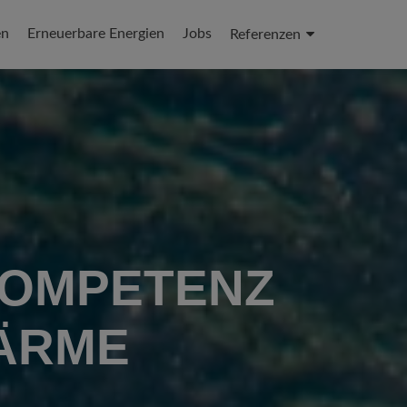
en
Erneuerbare Energien
Jobs
Referenzen
KOMPETENZ
ÄRME