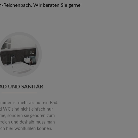
n-Reichenbach. Wir beraten Sie gerne!
Go
to
Bad
und
Sanitär
AD UND SANITÄR
immer ist mehr als nur ein Bad.
d WC sind nicht einfach nur
me, sondern sie gehören zum
eich und deshalb muss man
uch hier wohlfühlen können.