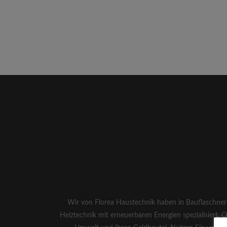
Wir von Florea Haustechnik haben in Bauflaschner
Heiztechnik mit erneuerbaren Energien spezialisiert.