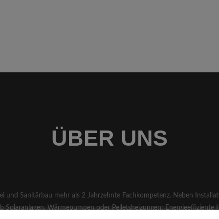
ÜBER UNS
ei und Sanitärbau mehr als 2 Jahrzehnte Fachkompetenz. Neben Installa
 Ob Solaranlagen, Wärmepumpen oder Pelletsheizungen: Energieeffiziente